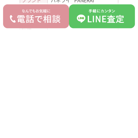
ブランド
パネライ PANERAI
モデル
サブマーシブル
型番
PAM00064
詳細
-
付属品
箱 ギャラ 替えベルト
ランク
B
平均買取価格
オークション落札価格
960,000 円
800,000 円
prev
next
記事一覧へ