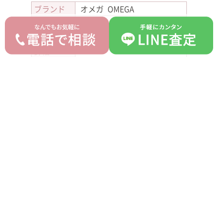
ブランド
オメガ OMEGA
モデル
レイスマスター
型番
220.10.38.20.01.002
詳細
-
箱 ギャランティ 替えベルト
付属品
あまりゴマ
ランク
A
平均買取価格
オークション落札価格
600,000 円
500,000 円
prev
next
記事一覧へ