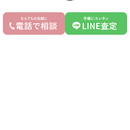
ブランド
カルティエ Cartier
モデル
トリニティ ブレスレット
型番
-
詳細
-
付属品
箱
ランク
B
平均買取価格
オークション落札価格
1,270,000 円
1,100,000 円
prev
next
記事一覧へ