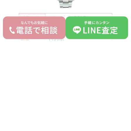
ブランド
ロレックス ROLEX
オイスターパーペチュアル
モデル
セレブレーション
型番
124300
詳細
-
付属品
箱 ギャランティ あまりゴマ
ランク
A
平均買取価格
オークション落札価格
2,350,000 円
2,000,000 円
prev
next
記事一覧へ