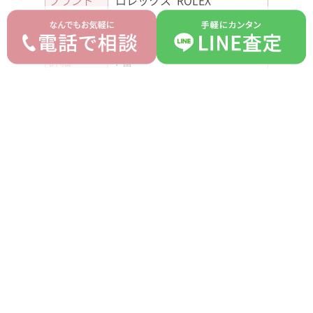
ブランド
ロレックス ROLEX
モデル
デイトナ
型番
116528
詳細
F番
付属品
箱 ギャランティ
ランク
B
平均買取価格
オークション落札価格
4,900,000 円
4,700,000 円
prev
next
記事一覧へ