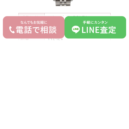
ブランド
ロレックス ROLEX
デイトジャスト ターノグラ
モデル
フ
型番
116264
詳細
-
付属品
修理明細
ランク
B
平均買取価格
オークション落札価格
820,000 円
700,000 円
prev
next
記事一覧へ