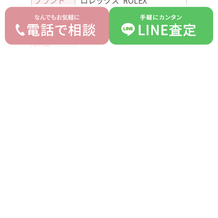
ブランド
ロレックス ROLEX
モデル
デイトナ
型番
126518LN
詳細
-
付属品
ギャランティ
ランク
AB
平均買取価格
オークション落札価格
5,380,000 円
5,000,000 円
prev
next
記事一覧へ