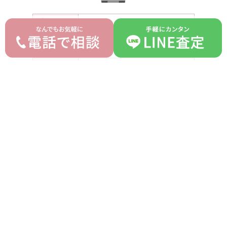
ブランド
ロレックス ROLEX
モデル
オイスターパーペチュアル
型番
126000
詳細
グリーン文字盤
付属品
箱 ギャランティ
ランク
AB
平均買取価格
オークション落札価格
1,060,000 円
1,000,000 円
prev
next
記事一覧へ