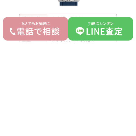
ブランド
オメガ OMEGA
シーマスター プロプロフ
モデル
1200M
型番
227.32.55.21.03.001
詳細
-
付属品
箱 ギャラ
ランク
A
平均買取価格
オークション落札価格
1,350,000 円
1,150,000 円
prev
next
記事一覧へ