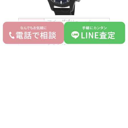
アイ・ダブリュー・シー
ブランド
IWC
パイロットウォッチ クロノ
モデル
グラフ41
型番
IW389401
詳細
-
付属品
箱 ギャラ
ランク
A
平均買取価格
オークション落札価格
560,000 円
450,000 円
prev
next