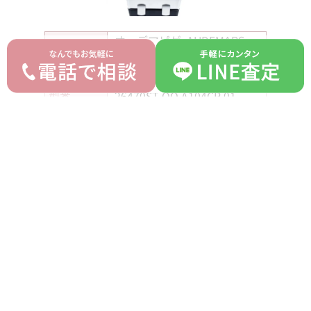
オーデマピゲ AUDEMARS
ブランド
PIGUET
モデル
ロイヤルオーク オフショア
型番
26470ST.OO.A104CR.01
詳細
-
付属品
箱 ギャランティ
ランク
B
平均買取価格
オークション落札価格
2,390,000 円
2,000,000 円
prev
next
記事一覧へ