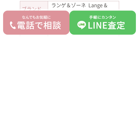
ランゲ＆ゾーネ Lange &
ブランド
Sohne
モデル
オデュッセウス
型番
363.068
詳細
-
付属品
箱 ギャラ
ランク
AB
平均買取価格
オークション落札価格
5,260,000 円
4,800,000 円
prev
next
記事一覧へ