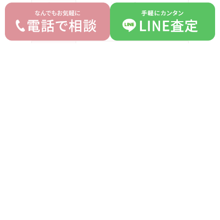
モデル
コスモグラフデイトナ
型番
16528
詳細
-
付属品
箱 ギャラ コマ
ランク
AB
平均買取価格
オークション落札価格
5,650,000 円
5,200,000 円
prev
next
記事一覧へ