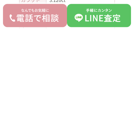
カラー
E
クラリテ
VS1
ィ
カット
Very Good
蛍光性
NONE
平均買取価格
オークション落札価格
7,210,000 円
6,900,000 円
prev
next
記事一覧へ