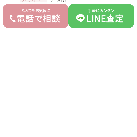
カラー
H
クラリテ
SI2
ィ
カット
Good
蛍光性
SB
平均買取価格
オークション落札価格
830,000 円
700,000 円
prev
next
記事一覧へ