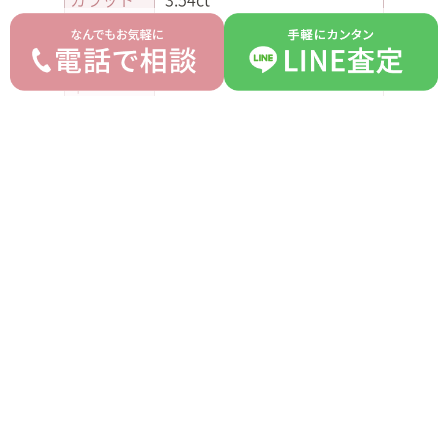
カラー
I
クラリテ
I2
ィ
カット
Very Good
蛍光性
None
平均買取価格
オークション落札価格
1,770,000 円
1,300,000 円
prev
next
記事一覧へ