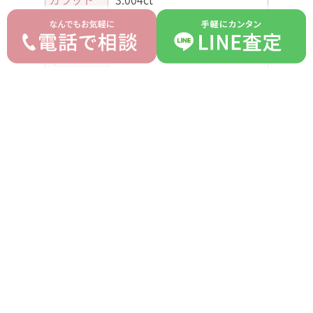
カラー
I
クラリテ
SI1
ィ
カット
Heart Shape
蛍光性
NONE
平均買取価格
オークション落札価格
1,000,000 円
850,000 円
prev
next
記事一覧へ