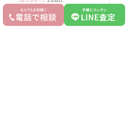
カラー
H
クラリテ
SI2
ィ
カット
Good
蛍光性
NONE
平均買取価格
オークション落札価格
770,000 円
600,000 円
prev
next
記事一覧へ