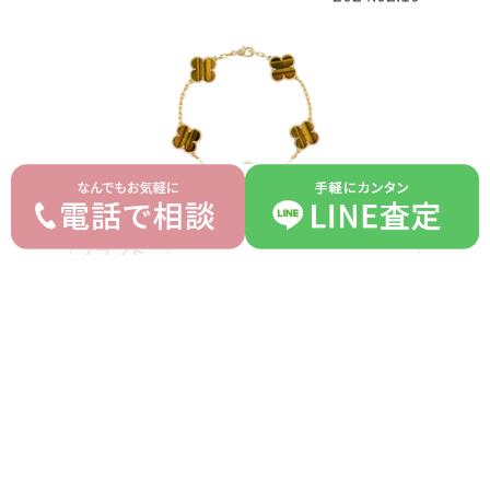
ヴァンクリーフ＆アーペル
ブランド
Van Cleef & Arpels
モデル
ヴィンテージアルハンブラ
型番
-
ブレスレット タイガーアイ
詳細
5P
付属品
箱
ランク
AB
平均買取価格
オークション落札価格