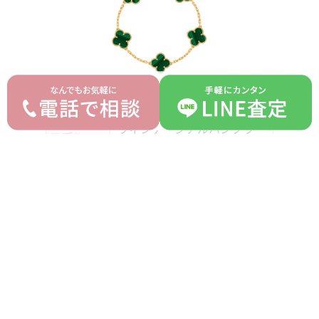
ヴァンクリーフ＆アーペル
ブランド
Van Cleef & Arpels
ヴィンテージアルハンブラ
モデル
ブレスレット
型番
VCARL80900
詳細
-
付属品
なし
ランク
B
平均買取価格
オークション落札価格
520,000 円
450,000 円
prev
next