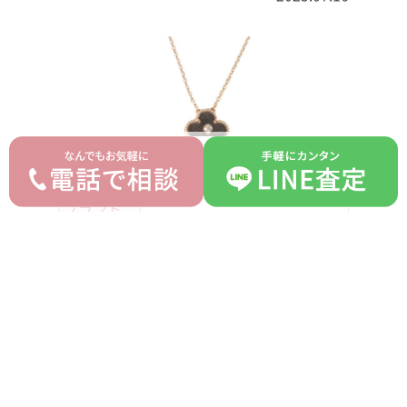
ヴァンクリーフ＆アーペル
ブランド
Van Cleef & Arpels
モデル
ヴィンテージアルハンブラ
型番
VCARP9T000
オブシディアン 2023年ホ
詳細
リデー限定
付属品
箱 ギャラ
ランク
AB
平均買取価格
オークション落札価格