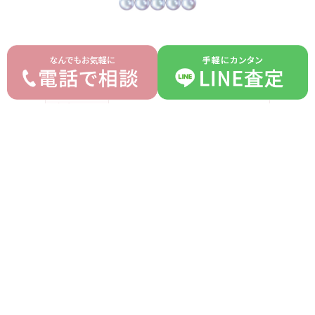
ブランド
タサキ TASAKI
モデル
バランス シグネチャー
型番
P-15884-18KWG
詳細
ネックレス5Ｐ
付属品
箱
ランク
B
平均買取価格
オークション落札価格
345,000 円
300,000 円
prev
next