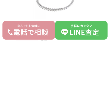
ブランド
カルティエ Cartier
クラッシュドゥカルティエ
モデル
MM
型番
B60657
詳細
-
付属品
箱 ギャラ
ランク
AB
平均買取価格
オークション落札価格
850,000 円
750,000 円
prev
next