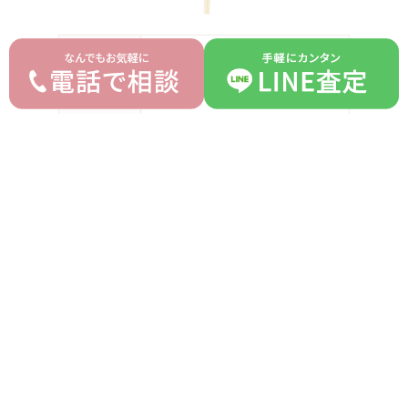
ブランド
ブシュロン BOUCHERON
モデル
デリラ ネックレス
型番
-
詳細
-
付属品
なし
ランク
AB
平均買取価格
オークション落札価格
4,150,000 円
3,500,000 円
prev
next
記事一覧へ