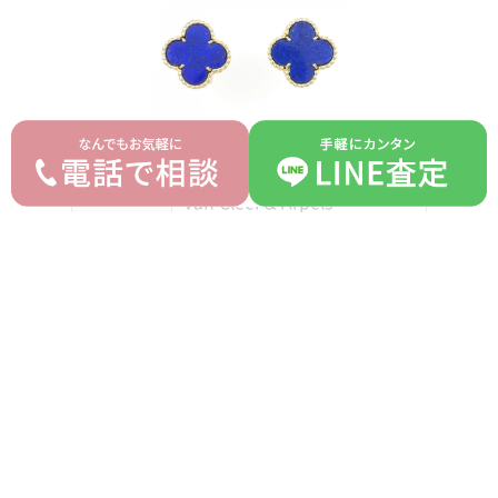
ヴァンクリーフ＆アーペル
ブランド
Van Cleef & Arpels
モデル
ヴィンテージアルハンブラ
型番
-
詳細
-
付属品
修理明細
ランク
B
平均買取価格
オークション落札価格
870,000 円
750,000 円