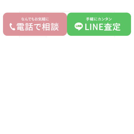
ブランド
ティファニー Tiffany & Co.
モデル
アトラス
型番
-
詳細
-
付属品
なし
ランク
B
平均買取価格
オークション落札価格
310,000 円
220,000 円
prev
next
記事一覧へ