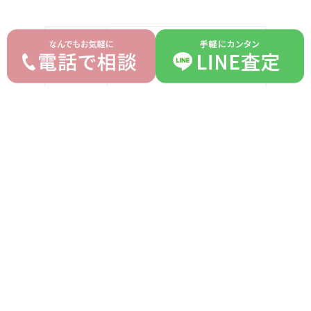
ブランド
タサキ TASAKI
モデル
バランスプラス
型番
-
詳細
-
付属品
なし
ランク
B
平均買取価格
オークション落札価格
226,000 円
180,000 円
prev
next
記事一覧へ