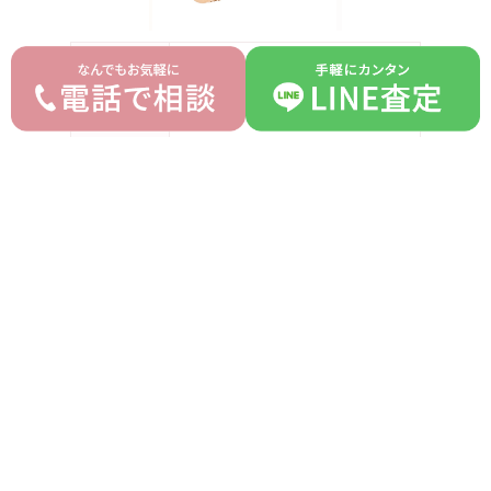
ブランド
カルティエ Cartier
モデル
ミニラブ
型番
-
詳細
-
付属品
箱 ギャラ
ランク
A
平均買取価格
オークション落札価格
180,000 円
120,000 円
prev
next
記事一覧へ