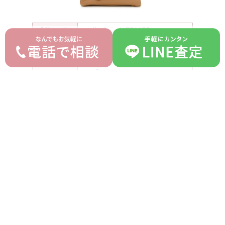
ブランド
エルメス HERMES
モデル
バーキン30 3EN1
型番
-
トゴ×スイフト×トワル ビ
詳細
スキュイ U刻印
付属品
箱 保存袋
ランク
SA
平均買取価格
オークション落札価格
2,580,000 円
2,200,000 円
prev
next
記事一覧へ