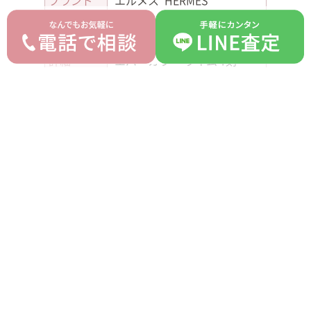
ブランド
エルメス HERMES
モデル
ケリー28
型番
-
詳細
エバーカラー ライム Y刻
付属品
保存袋
ランク
AB
平均買取価格
オークション落札価格
1,200,000 円
1,000,000 円
prev
next
記事一覧へ