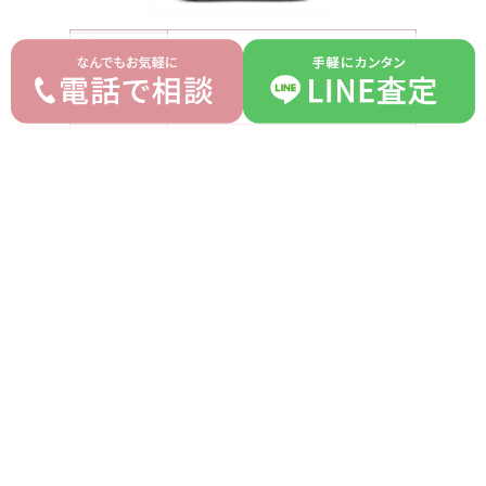
ブランド
エルメス HERMES
モデル
バーキン30 無秩序
型番
-
詳細
トゴ/スイフト 黒 B刻印
付属品
箱 保存袋
ランク
S
平均買取価格
オークション落札価格
3,500,000 円
3,000,000 円
prev
next
記事一覧へ