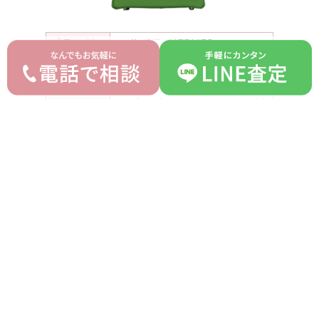
ブランド
エルメス HERMES
モデル
バーキン25
型番
-
トゴ ヴェールユッカ W刻
詳細
印
付属品
-
ランク
N
平均買取価格
オークション落札価格
2,550,000 円
2,300,000 円
prev
next
記事一覧へ