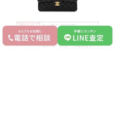
ブランド
シャネル CHANEL
モデル
マトラッセ
型番
-
マトラッセ キャビアスキン
詳細
Wフラップ Wチェーン ブラ
ック シルバー金具
保存袋 箱 ギャランティカー
付属品
ド
ランク
A
平均買取価格
オークション落札価格
850,000 円
680,000 円
prev
next