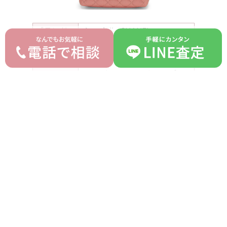
ブランド
シャネル CHANEL
モデル
ココハンドル
型番
-
キャビアスキン ピンク ゴー
詳細
ルド金具
付属品
なし
ランク
AB
平均買取価格
オークション落札価格
600,000 円
500,000 円
prev
next
記事一覧へ