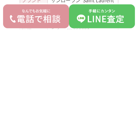
ブランド
サンローラン Saint Laurent
モデル
イカール
型番
-
詳細
レザー 黒 698651
付属品
なし
ランク
AB
平均買取価格
オークション落札価格
430,000 円
250,000 円
prev
next
記事一覧へ