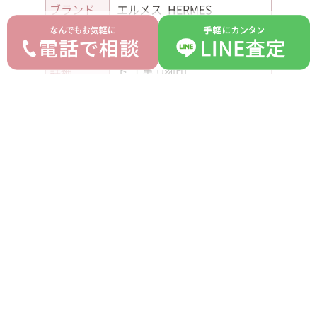
ブランド
エルメス HERMES
モデル
バーキン40
型番
-
詳細
トゴ 黒 U刻印
付属品
クロシェット カデナ 鍵 箱
ランク
S
平均買取価格
オークション落札価格
2,640,000 円
2,200,000 円
prev
next
記事一覧へ