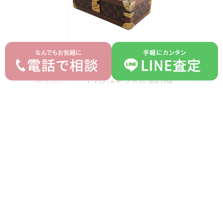
ルイ ヴィトン LOUIS
ブランド
VUITTON
モデル
コフレ･8モントル M4764
型番
-
詳細
モノグラム
付属品
なし
ランク
B
平均買取価格
オークション落札価格
270,000 円
200,000 円
prev
next